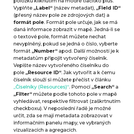
položku kliknutím na modré tlačítko plus.
Vyplňte
„Label“
(název metadat),
„Field ID“
(přesný název pole ze zdrojových dat) a
formát pole
. Formát pole určuje, jak se má
daná informace zobrazit v mapě. Jedná-li se
o textové pole, formát můžete nechat
nevyplněný, pokud se jedná o číslo, vyberte
formát
„Number“
apod. Další možností je k
metadatům připojit vytvořený číselník.
Vepište název vytvořeného číselníku do
pole
„Resource ID“
. Jak vytvořit a k čemu
číselník slouží si můžete přečíst v článku
„Číselníky (Resources)“
. Pomocí
„Search“
a
„Filter“
můžete podle tohoto pole v mapě
vyhledávat, respektive filtrovat (zaškrtnutím
checkboxu). V neposlední řadě je možné
určit, zda se mají metadata zobrazovat v
informačním panelu mapy, ve vybraných
vizualizacích a agregacích.