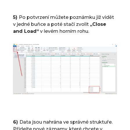
5)
Po potvrzení můžete poznámku již vidět
v jedné buňce a poté stačí zvolit
„Close
and Load“
v levém horním rohu.
6)
Data jsou nahrána ve správné struktuře.
Přidejte nové záznamy, které chcete v