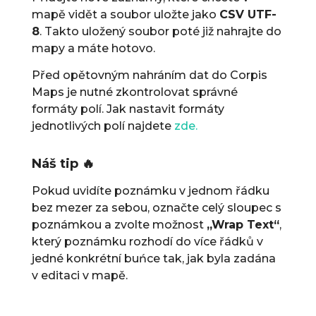
mapě vidět a soubor uložte jako
CSV UTF-
8
. Takto uložený soubor poté již nahrajte do
mapy a máte hotovo.
Před opětovným nahráním dat do Corpis
Maps je nutné zkontrolovat správné
formáty polí. Jak nastavit formáty
jednotlivých polí najdete
zde.
Náš tip 🔥
Pokud uvidíte poznámku v jednom řádku
bez mezer za sebou, označte celý sloupec s
poznámkou a zvolte možnost
„Wrap Text“
,
který poznámku rozhodí do více řádků v
jedné konkrétní buńce tak, jak byla zadána
v editaci v mapě.