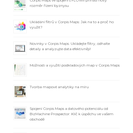
Corpis Maps ve spojení s FLOWii přináší nový
rozměr řízení byznysu
Ukládání filtrů v Corpis Maps: Jak na to a proč ho
využít?
Novinky v Corpis Maps: Ukládejte filtry, odhalte
detaily a analyzujte data efektivněji!
Možnosti a využití podkladových map v Corpis Maps
Tvorba mapové analytiky na míru
Spojení Corpis Maps a datového potenciálu od
BizMachine Prospector: Klíč k úspěchu ve vašem
obchodě