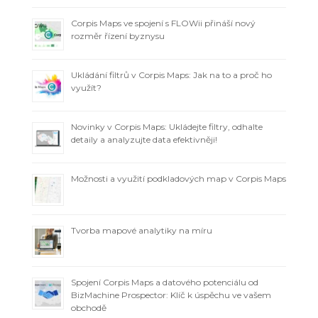
Corpis Maps ve spojení s FLOWii přináší nový
rozměr řízení byznysu
Ukládání filtrů v Corpis Maps: Jak na to a proč ho
využít?
Novinky v Corpis Maps: Ukládejte filtry, odhalte
detaily a analyzujte data efektivněji!
Možnosti a využití podkladových map v Corpis Maps
Tvorba mapové analytiky na míru
Spojení Corpis Maps a datového potenciálu od
BizMachine Prospector: Klíč k úspěchu ve vašem
obchodě