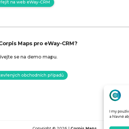
řejít na web eWay-CRM
 Corpis Maps pro eWay-CRM?
ívejte se na demo mapu.
tevřených obchodních případů
I my použív
a hlavně ab
Copyright © 2026 |
Corpis Maps