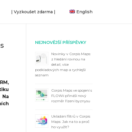
| Vyzkoušet zdarma |
English
NEJNOVĚJŠÍ PŘÍSPĚVKY
is
Novinky v Corpis Maps:
z hledání rovnou na
detail, více
podkladových map a rychlejší
seznam
CRM,
tiku
Corpis Maps ve spojení s
FLOWii přináší nový
. Na
rozměr řízení byznysu
ních
Ukládání filtrů v Corpis
Maps: Jak na to a proč
ho využít?