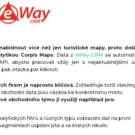
abídnout více než jen turistické mapy, proto doš
lytikou Corpis Maps.
D
ata z
eWay-CRM
se automat
PI, abyste pracovali vždy jen s nejaktuálnějšími úd
ak otázka pár kliknutí.
ch firem je naprosto klíčová.
Zohledňuje totiž všechn
erá obchodní data jsou vázána ke konkrétnímu místu
ové obchodního týmu ji využijí například pro:
alytických filtrů a různých typů zobrazení dat na první
 segmentech úspěšní jste a ve kterých nikoliv.