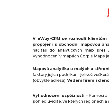
V eWay-CRM se rozhodli klientům n
propojení s obchodní mapovou ana
načítají do analytických map přes A
Vyhodnocení v mapách Corpis Maps je p
Mapová analytika u malých a střední
faktory jejich podnikání, jelikož vešk
(obvykle adresa).
Vedení firem i člen
Vyhodnocení úspěšnosti
– Pomocí an
pohled uvidíte, ve kterých regionech a