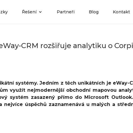
ázky
Řešení
Partneři
Blog
Kontakt
eWay-CRM rozšiřuje analytiku o Corp
ikátní systémy. Jedním z těch unikátních je eWay-
lům využít nejmodernější obchodní mapovou analy
vý systém zasazený přímo do Microsoft Outlook
t a nejvíce úspěchů zaznamenává u malých a střed