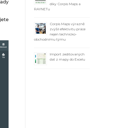
pady
díky Corpis Maps a
RAYNETu
jete
Corpis Maps výrazně
zvýšil efektivitu práce
nejen technicko-
obchodnímu týmu
Import zeditovaných
dat z mapy do Excelu