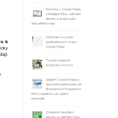
Novinky v Corpis Maps:
Ukládejte filtry, odhalte
detaily a analyzujte
data efektivněji!
Možnosti a využití
lo k
podkladových map v
Corpis Maps
icky
aji.
Tvorba mapové
analytiky na míru
y
Spojení Corpis Maps a
datového potenciálu od
BizMachine Prospector:
Klíč k úspěchu ve vašem
obchodě
Znatelné navýšení
obratu a ušetření času