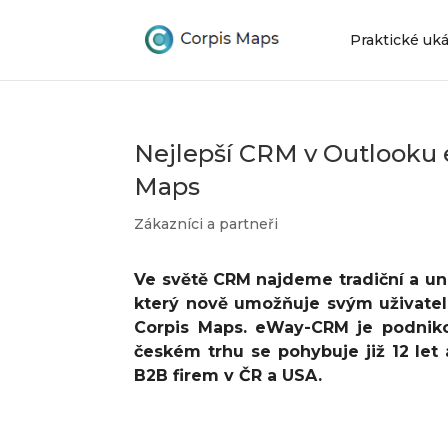
Praktické uk
Nejlepší CRM v Outlooku 
Maps
Zákazníci a partneři
Ve světě CRM najdeme tradiční a un
který nově umožňuje svým uživate
Corpis Maps. eWay-CRM je podniko
českém trhu se pohybuje již 12 le
B2B firem v ČR a USA.