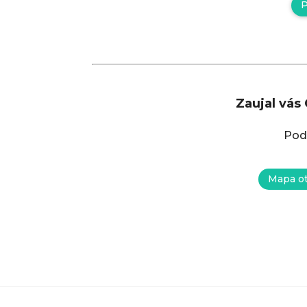
P
Zaujal vás
Pod
Mapa o